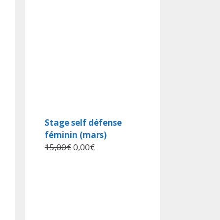
Stage self défense
féminin (mars)
15,00
€
0,00
€