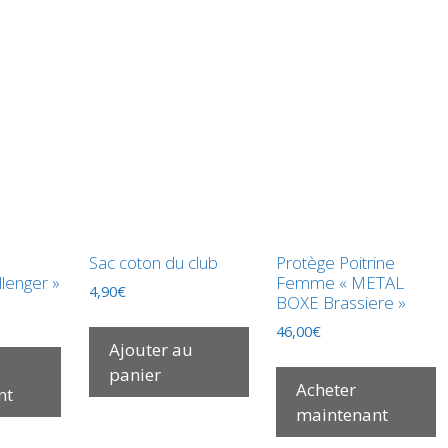
Sac coton du club
Protège Poitrine
lenger »
Femme « METAL
4,90
€
BOXE Brassiere »
46,00
€
Ajouter au
panier
Acheter
nt
maintenant