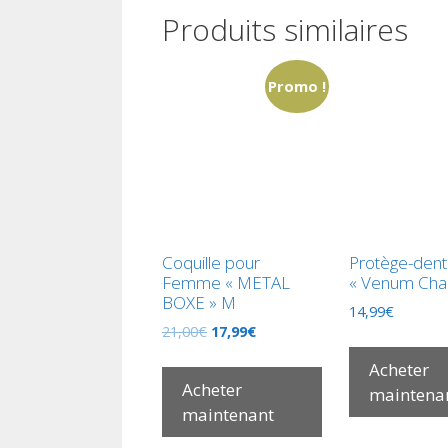
Produits similaires
Promo !
Coquille pour
Protège-dent
Femme « METAL
« Venum Chal
BOXE » M
14,99
€
21,00
€
17,99
€
Acheter
Acheter
maintena
maintenant