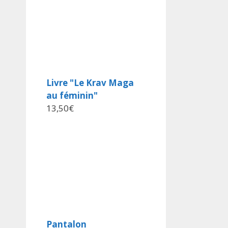
Livre "Le Krav Maga
au féminin"
13,50
€
Pantalon