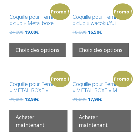
Promo !
Promo !
Coquille pour Femme
Coquille pour Femme
« club » Metal boxe
« club » wacoku/fuji
24,00
€
19,00
€
18,00
€
16,50
€
Choix des options
Choix des options
Promo !
Promo !
Coquille pour Femme
Coquille pour Femme
« METAL BOXE » L
« METAL BOXE » M
21,00
€
18,99
€
21,00
€
17,99
€
Acheter
Acheter
maintenant
maintenant