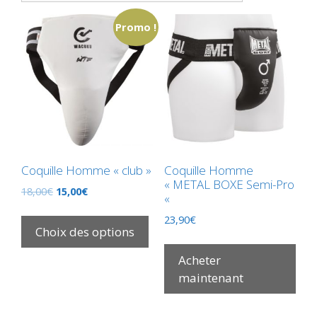
Promo !
Coquille Homme « club »
Coquille Homme
« METAL BOXE Semi-Pro
18,00
€
15,00
€
«
23,90
€
Choix des options
Acheter
maintenant